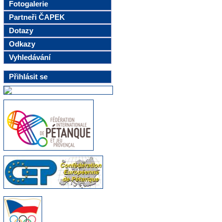
Fotogalerie
Partneři ČAPEK
Dotazy
Odkazy
Vyhledávání
Přihlásit se