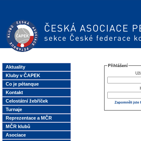
Přihlášení
Aktuality
Uži
Kluby v ČAPEK
Co je pétanque
Kontakt
Celostátní žebříček
Zapomněli jste 
Turnaje
Reprezentace a MČR
MČR klubů
Asociace