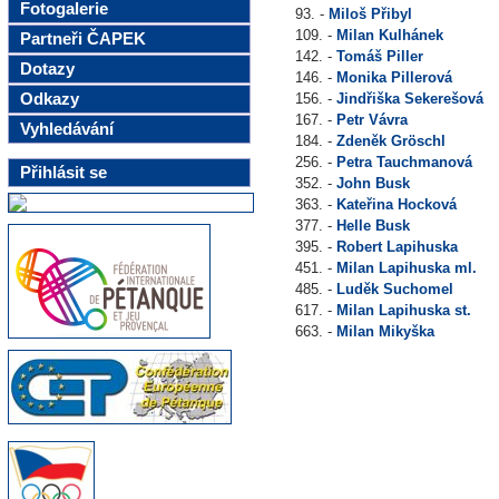
Fotogalerie
93. -
Miloš Přibyl
109. -
Milan Kulhánek
Partneři ČAPEK
142. -
Tomáš Piller
Dotazy
146. -
Monika Pillerová
Odkazy
156. -
Jindřiška Sekerešová
167. -
Petr Vávra
Vyhledávání
184. -
Zdeněk Gröschl
256. -
Petra Tauchmanová
Přihlásit se
352. -
John Busk
363. -
Kateřina Hocková
377. -
Helle Busk
395. -
Robert Lapihuska
451. -
Milan Lapihuska ml.
485. -
Luděk Suchomel
617. -
Milan Lapihuska st.
663. -
Milan Mikyška