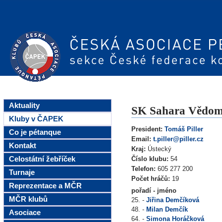
Aktuality
SK Sahara Vědom
Kluby v ČAPEK
President:
Tomáš Piller
Co je pétanque
Email:
t.piller@piller.cz
Kontakt
Kraj:
Ústecký
Celostátní žebříček
Číslo klubu:
54
Telefon:
605 277 200
Turnaje
Počet hráčů:
19
Reprezentace a MČR
pořadí - jméno
MČR klubů
25. -
Jiřina Demčíková
48. -
Milan Demčík
Asociace
64. -
Simona Horáčková